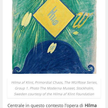
Hilma af Klint,
Primordial Chaos, The WU/Rose Series,
Group 1
. Photo The Moderna Museet, Stockholm,
Sweden courtesy of the Hilma af Klint Foundation
Centrale in questo contesto l’opera di
Hilma