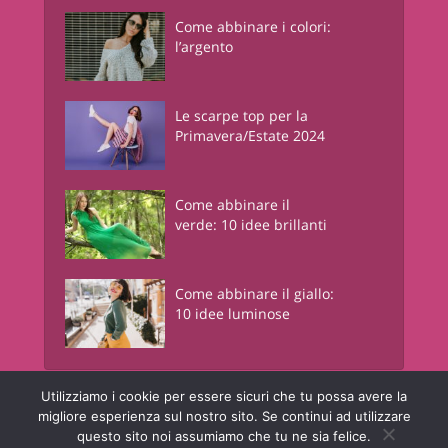
Come abbinare i colori:
l’argento
Le scarpe top per la
Primavera/Estate 2024
Come abbinare il
verde: 10 idee brillanti
Come abbinare il giallo:
10 idee luminose
Utilizziamo i cookie per essere sicuri che tu possa avere la
Junglam - Just In Glamour
è una risorsa informativa online a contenuto
migliore esperienza sul nostro sito. Se continui ad utilizzare
lifestyle. © Copyright - Junglam Magazine - P.IVA 05442450960
questo sito noi assumiamo che tu ne sia felice.