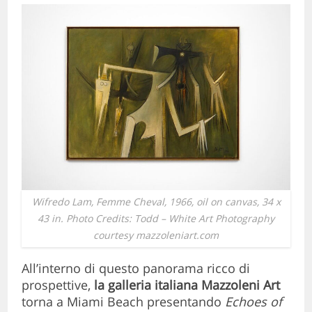
Wifredo Lam,
Femme Cheval
, 1966, oil on canvas, 34 x
43 in. Photo Credits: Todd – White Art Photography
courtesy mazzoleniart.com
All’interno di questo panorama ricco di
prospettive,
la galleria italiana Mazzoleni Art
torna a Miami Beach presentando
Echoes of