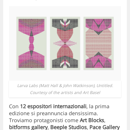
Larva Labs (Matt Hall & John Watkinson),
Untitled
.
Courtesy of the artists and Art Basel
Con
12 espositori internazionali
, la prima
edizione si preannuncia densissima.
Troviamo protagonisti come
Art Blocks
,
bitforms gallery
,
Beeple Studios
,
Pace Gallery