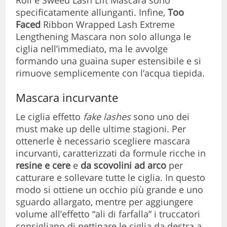
Roll e Sweed Lash Lift Mascara sono
specificatamente allunganti. Infine,
Too
Faced
Ribbon Wrapped Lash Extreme
Lengthening Mascara non solo allunga le
ciglia nell’immediato, ma le avvolge
formando una guaina super estensibile e si
rimuove semplicemente con l’acqua tiepida.
Mascara incurvante
Le ciglia effetto
fake lashes
sono uno dei
must make up delle ultime stagioni. Per
ottenerle è necessario scegliere mascara
incurvanti, caratterizzati da formule ricche in
resine e cere
e
da scovolini ad
arco
per
catturare e sollevare tutte le ciglia. In questo
modo si ottiene un occhio più grande e uno
sguardo allargato, mentre per aggiungere
volume all’effetto “ali di farfalla” i truccatori
consigliano di pettinare le ciglia da destra a