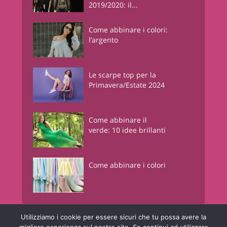
2019/2020: il...
Come abbinare i colori:
l’argento
Le scarpe top per la
Primavera/Estate 2024
Come abbinare il
verde: 10 idee brillanti
Come abbinare i colori
Utilizziamo i cookie per essere sicuri che tu possa avere la
Junglam - Just In Glamour
è una risorsa informativa online a contenuto