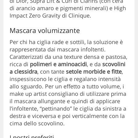
di Dior, Supra Lift & Curl di Clarins (con cera
di arancio amaro e pigmenti minerali) e High
Impact Zero Gravity di Clinique.
Mascara volumizzante
Per chi ha ciglia rade e sottili, la soluzione è
rappresentata dai mascara infoltenti.
Caratterizzati da una texture densa e pastosa,
ricca di
polimeri e aminoacidi
, e da
scovolini
a clessidra
, con tante
setole morbide e fitte
,
inspessiscono le ciglia e regalano intensità
allo sguardo. Per un effetto a tutto volume, i
make up artist consigliano di utilizzare prima
il mascara allungante e quindi di applicare
l’infoltente, “pettinando” le ciglia da sinistra a
destra e viceversa e poi verticalmente con la
cima dello scovolino.
I nostri preferiti