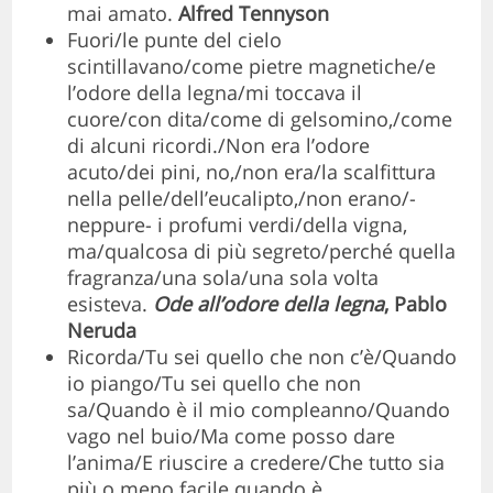
mai amato.
Alfred Tennyson
Fuori/le punte del cielo
scintillavano/come pietre magnetiche/e
l’odore della legna/mi toccava il
cuore/con dita/come di gelsomino,/come
di alcuni ricordi./Non era l’odore
acuto/dei pini, no,/non era/la scalfittura
nella pelle/dell’eucalipto,/non erano/-
neppure- i profumi verdi/della vigna,
ma/qualcosa di più segreto/perché quella
fragranza/una sola/una sola volta
esisteva.
Ode all’odore della legna
, Pablo
Neruda
Ricorda/Tu sei quello che non c’è/Quando
io piango/Tu sei quello che non
sa/Quando è il mio compleanno/Quando
vago nel buio/Ma come posso dare
l’anima/E riuscire a credere/Che tutto sia
più o meno facile quando è