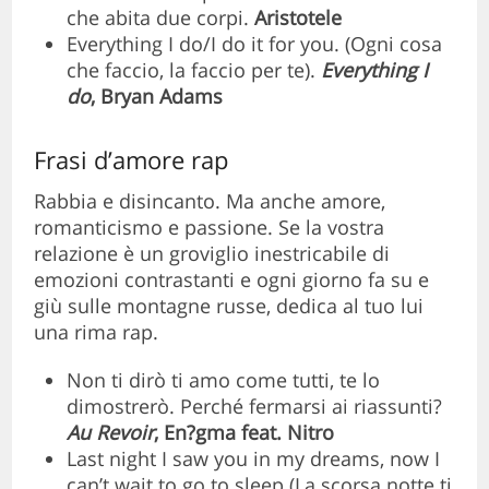
che abita due corpi.
Aristotele
Everything I do/I do it for you. (Ogni cosa
che faccio, la faccio per te).
Everything I
do
, Bryan Adams
Frasi d’amore rap
Rabbia e disincanto. Ma anche amore,
romanticismo e passione. Se la vostra
relazione è un groviglio inestricabile di
emozioni contrastanti e ogni giorno fa su e
giù sulle montagne russe, dedica al tuo lui
una rima rap.
Non ti dirò ti amo come tutti, te lo
dimostrerò. Perché fermarsi ai riassunti?
Au Revoir
, En?gma feat. Nitro
Last night I saw you in my dreams, now I
can’t wait to go to sleep (La scorsa notte ti