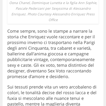
Oona Chanel, Dominique Lunetta e la figlia Ann Sophie,
Pascale Pederzani per Sexyssima di Alessandro
Enriquez. Photo Courtesy Alessandro Enriquez Press
Office
Come sempre, sono le stampe a narrare la
storia che Enriquez vuole raccontare e per il
prossimo inverno ci trasportano nella Parigi
degli anni Cinquanta, tra cabaret e varietà,
ballerine dall’anima giocosa e campagne
pubblicitarie vintage, contemporaneamente
sexy e caste. Gli ex voto, tema distintivo del
designer, diventano Sex Voto raccontando
promesse d’amore e desiderio.
Sui tessuti prende vita un vero arcobaleno di
colori, le tonalità decise del rosso lacca e del
fuxia si mescolano alle nuance tenui e
pastello, mentre la maglieria diventa