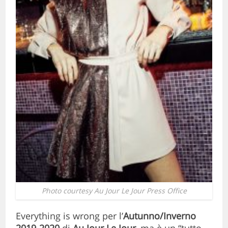
Photo courtesy Au Jour Le Jour Press Office
Everything is wrong per l’
Autunno/Inverno
2019-2020
di
Au Jour Le Jour
, ma è un “tutto