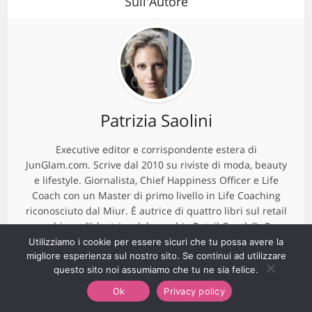
Sull'Autore
Patrizia Saolini
Executive editor e corrispondente estera di
JunGlam.com. Scrive dal 2010 su riviste di moda, beauty
e lifestyle. Giornalista, Chief Happiness Officer e Life
Coach con un Master di primo livello in Life Coaching
riconosciuto dal Miur. É autrice di quattro libri sul retail
coaching e l'ideatrice del marchio Retail Coach®. Per
Junglam segue le maggiori fashion week internazionali e
Utilizziamo i cookie per essere sicuri che tu possa avere la
migliore esperienza sul nostro sito. Se continui ad utilizzare
gli eventi lifestyle in Italia e all'estero, oltre che dedicarsi
questo sito noi assumiamo che tu ne sia felice.
alla rubrica di Life Coach.
Ok
Privacy policy