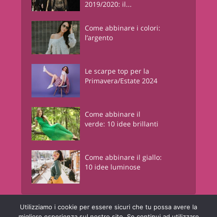
2019/2020: il...
Come abbinare i colori:
l’argento
Le scarpe top per la
Primavera/Estate 2024
Come abbinare il
verde: 10 idee brillanti
Come abbinare il giallo:
10 idee luminose
Utilizziamo i cookie per essere sicuri che tu possa avere la
Junglam - Just In Glamour
è una risorsa informativa online a contenuto
migliore esperienza sul nostro sito. Se continui ad utilizzare