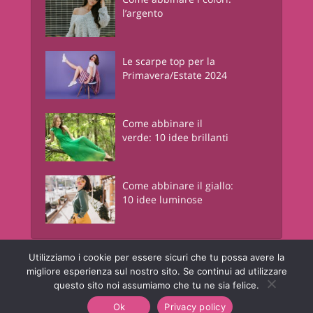
l’argento
Le scarpe top per la
Primavera/Estate 2024
Come abbinare il
verde: 10 idee brillanti
Come abbinare il giallo:
10 idee luminose
Utilizziamo i cookie per essere sicuri che tu possa avere la
Junglam - Just In Glamour
è una risorsa informativa online a contenuto
migliore esperienza sul nostro sito. Se continui ad utilizzare
lifestyle. © Copyright - Junglam Magazine - P.IVA 05442450960
questo sito noi assumiamo che tu ne sia felice.
Chi Siamo
Contatti
Privacy Policy
Ok
Privacy policy