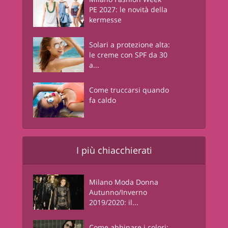
PE 2027: le novità della
kermesse
Solari a protezione alta:
le creme con SPF da 30
a...
Come truccarsi quando
fa caldo
I più chiacchierati
Milano Moda Donna
Autunno/Inverno
2019/2020: il...
Come abbinare i colori: